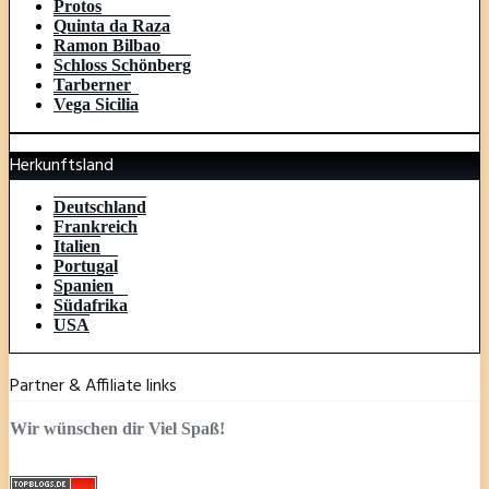
Protos
Quinta da Raza
Ramon Bilbao
Schloss Schönberg
Tarberner
Vega Sicilia
Herkunftsland
Deutschland
Frankreich
Italien
Portugal
Spanien
Südafrika
USA
Partner & Affiliate links
Wir wünschen dir Viel Spaß!