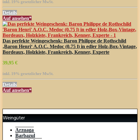
inkl. 19% gesetzlicher MwSt.
Details
Auf
ansehen*
Das perfekte Weingeschenk: Baron Philippe de Rothschild
‚Baron Henri‘ A.O.C. Medoc (0.75 l) in edler Holz-Box-Vintage,
Bordeaux, Holzkiste, Frankreich, Kenner, Experte
39,95 €
inkl. 19% gesetzlicher MwSt.
Details
Auf
ansehen*
Weingüter
Arzuaga
Barbazul