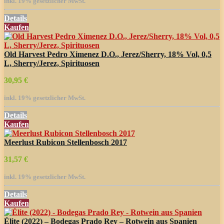
inkl. 19% gesetzlicher MwSt.
Details
Kaufen
Old Harvest Pedro Ximenez D.O., Jerez/Sherry, 18% Vol, 0,5
L, Sherry/Jerez, Spirituosen
30,95 €
inkl. 19% gesetzlicher MwSt.
Details
Kaufen
Meerlust Rubicon Stellenbosch 2017
31,57 €
inkl. 19% gesetzlicher MwSt.
Details
Kaufen
Élite (2022) – Bodegas Prado Rey – Rotwein aus Spanien