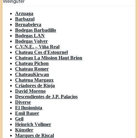
Weingüter
Arzuaga
Barbazul
Bernabeleva
Bodegas Barbadillo
Bodegas LAN
Bodegas Volver
C.V.N.E. – Viña Real
Chateau Cos d'Estournel
Chateau La Mission Haut Brion
Chateau Pichon
Chateau Romer
ChateauKirwan
Chateua Margaux
Criadores de Rioja
David Moreno
Descendientes de J.P. Palacios
Diverse
El Ilusionista
Emil Bauer
Geil
Heinrich Vollmer
Künstler
Marques de Riscal