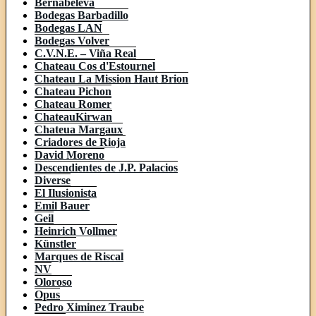
Bernabeleva
Bodegas Barbadillo
Bodegas LAN
Bodegas Volver
C.V.N.E. – Viña Real
Chateau Cos d'Estournel
Chateau La Mission Haut Brion
Chateau Pichon
Chateau Romer
ChateauKirwan
Chateua Margaux
Criadores de Rioja
David Moreno
Descendientes de J.P. Palacios
Diverse
El Ilusionista
Emil Bauer
Geil
Heinrich Vollmer
Künstler
Marques de Riscal
NV
Oloroso
Opus
Pedro Ximinez Traube