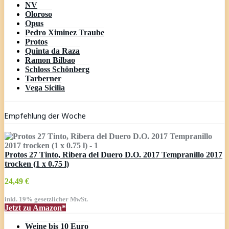
NV
Oloroso
Opus
Pedro Ximinez Traube
Protos
Quinta da Raza
Ramon Bilbao
Schloss Schönberg
Tarberner
Vega Sicilia
Empfehlung der Woche
Protos 27 Tinto, Ribera del Duero D.O. 2017 Tempranillo 2017
trocken (1 x 0.75 l)
24,49 €
inkl. 19% gesetzlicher MwSt.
Jetzt zu Amazon*
Weine bis 10 Euro