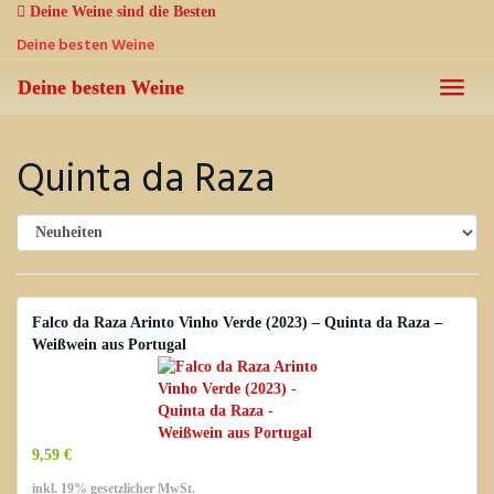
Skip
Deine Weine sind die Besten
to
Deine besten Weine
main
content
Deine besten Weine
Toggle
naviga
Quinta da Raza
Falco da Raza Arinto Vinho Verde (2023) – Quinta da Raza –
Weißwein aus Portugal
9,59 €
inkl. 19% gesetzlicher MwSt.