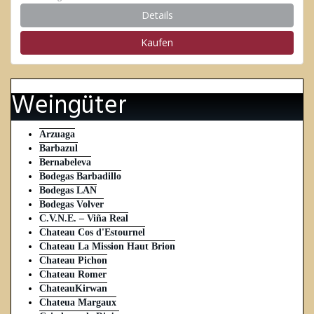
Details
Kaufen
Weingüter
Arzuaga
Barbazul
Bernabeleva
Bodegas Barbadillo
Bodegas LAN
Bodegas Volver
C.V.N.E. – Viña Real
Chateau Cos d'Estournel
Chateau La Mission Haut Brion
Chateau Pichon
Chateau Romer
ChateauKirwan
Chateua Margaux