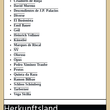
Criadores de Rioja
David Moreno
Descendientes de J.P. Palacios
Diverse
El Ilusionista
Emil Bauer
Geil
Heinrich Vollmer
Künstler
Marques de Riscal
NV
Oloroso
Opus
Pedro Ximinez Traube
Protos
Quinta da Raza
Ramon Bilbao
Schloss Schönberg
Tarberner
Vega Sicilia
Herkunftsland