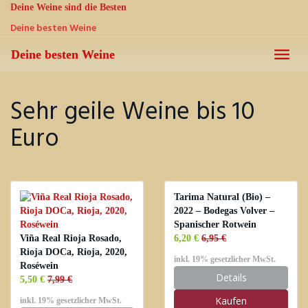
Skip
Deine Weine sind die Besten
to
Deine besten Weine
main
content
Deine besten Weine
Toggle
naviga
Sehr geile Weine bis 10
Euro
Tarima Natural (Bio) –
2022 – Bodegas Volver –
Spanischer Rotwein
Viña Real Rioja Rosado,
6,20 €
6,95 €
Rioja DOCa, Rioja, 2020,
inkl. 19% gesetzlicher MwSt.
Roséwein
Details
5,50 €
7,99 €
Kaufen
inkl. 19% gesetzlicher MwSt.