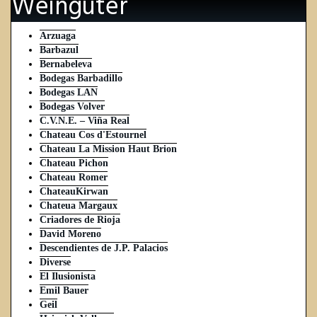
Weingüter
Arzuaga
Barbazul
Bernabeleva
Bodegas Barbadillo
Bodegas LAN
Bodegas Volver
C.V.N.E. – Viña Real
Chateau Cos d'Estournel
Chateau La Mission Haut Brion
Chateau Pichon
Chateau Romer
ChateauKirwan
Chateua Margaux
Criadores de Rioja
David Moreno
Descendientes de J.P. Palacios
Diverse
El Ilusionista
Emil Bauer
Geil