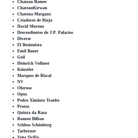
Chateau Romer
ChateauKirwan
Chateua Margaux
Criadores de Rioja
David Moreno
Descendientes de J.P. Palacios
Diverse
El Ilusionista
Emil Bauer
Geil
Heinrich Vollmer
Künstler
Marques de Riscal
NV
Oloroso
Opus
Pedro Ximinez Traube
Protos
Quinta da Raza
Ramon Bilbao
Schloss Schönberg
Tarberner
Vega Sicilia