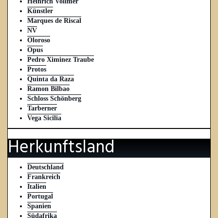
Heinrich Vollmer
Künstler
Marques de Riscal
NV
Oloroso
Opus
Pedro Ximinez Traube
Protos
Quinta da Raza
Ramon Bilbao
Schloss Schönberg
Tarberner
Vega Sicilia
Herkunftsland
Deutschland
Frankreich
Italien
Portugal
Spanien
Südafrika