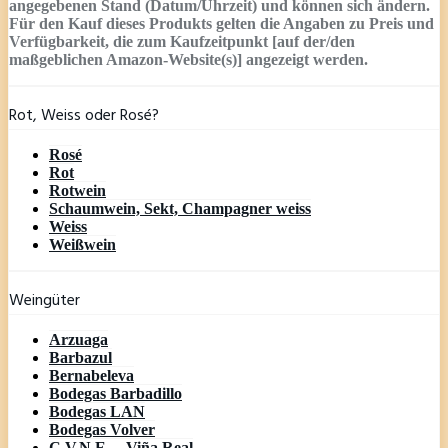
angegebenen Stand (Datum/Uhrzeit) und können sich ändern.
Für den Kauf dieses Produkts gelten die Angaben zu Preis und
Verfügbarkeit, die zum Kaufzeitpunkt [auf der/den
maßgeblichen Amazon-Website(s)] angezeigt werden.
Rot, Weiss oder Rosé?
Rosé
Rot
Rotwein
Schaumwein, Sekt, Champagner weiss
Weiss
Weißwein
Weingüter
Arzuaga
Barbazul
Bernabeleva
Bodegas Barbadillo
Bodegas LAN
Bodegas Volver
C.V.N.E. – Viña Real