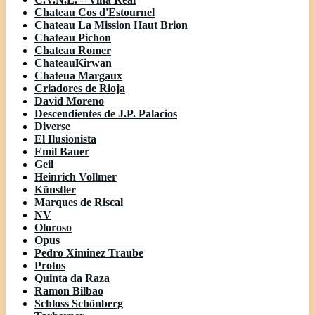
Chateau Cos d'Estournel
Chateau La Mission Haut Brion
Chateau Pichon
Chateau Romer
ChateauKirwan
Chateua Margaux
Criadores de Rioja
David Moreno
Descendientes de J.P. Palacios
Diverse
El Ilusionista
Emil Bauer
Geil
Heinrich Vollmer
Künstler
Marques de Riscal
NV
Oloroso
Opus
Pedro Ximinez Traube
Protos
Quinta da Raza
Ramon Bilbao
Schloss Schönberg