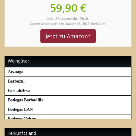
59,90 €
inkl. 19% gesetzlicher MwSt.
Zuletzt aktualisiert am: Januar 18, 2026 10:03 a.m.
Jetzt zu Amazon*
Weingüter
Arzuaga
Barbazul
Bernabeleva
Bodegas Barbadillo
Bodegas LAN
Bodegas Volver
C.V.N.E. – Viña Real
Herkunftsland