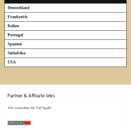
Chateau Cos d'Estournel
Deutschland
Chateau La Mission Haut Brion
Frankreich
Chateau Pichon
Italien
Chateau Romer
Portugal
ChateauKirwan
Spanien
Chateua Margaux
Südafrika
Criadores de Rioja
USA
David Moreno
Descendientes de J.P. Palacios
Diverse
El Ilusionista
Partner & Affiliate links
Emil Bauer
Wir wünschen dir Viel Spaß!
Geil
Heinrich Vollmer
Künstler