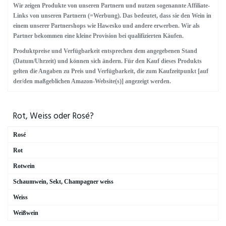
Wir zeigen Produkte von unseren Partnern und nutzen sogenannte Affiliate-
Marques de Riscal
Links von unseren Partnern (=Werbung). Das bedeutet, dass sie den Wein in
einem unserer Partnershops wie Hawesko und andere erwerben. Wir als
NV
Partner bekommen eine kleine Provision bei qualifizierten Käufen.
Oloroso
Produktpreise und Verfügbarkeit entsprechen dem angegebenen Stand
Opus
(Datum/Uhrzeit) und können sich ändern. Für den Kauf dieses Produkts
gelten die Angaben zu Preis und Verfügbarkeit, die zum Kaufzeitpunkt [auf
Pedro Ximinez Traube
der/den maßgeblichen Amazon-Website(s)] angezeigt werden.
Protos
Quinta da Raza
Rot, Weiss oder Rosé?
Ramon Bilbao
Rosé
Schloss Schönberg
Rot
Tarberner
Rotwein
Vega Sicilia
Schaumwein, Sekt, Champagner weiss
Weiss
Weißwein