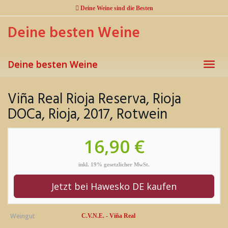
Skip
Deine Weine sind die Besten
to
main
Deine besten Weine
content
Deine besten Weine
Toggl
navig
Viña Real Rioja Reserva, Rioja
DOCa, Rioja, 2017, Rotwein
16,90 €
inkl. 19% gesetzlicher MwSt.
Jetzt bei Hawesko DE kaufen
Weingut
C.V.N.E. - Viña Real