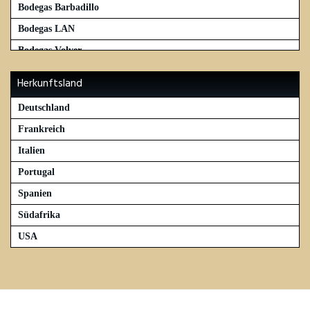
Bodegas Barbadillo
Bodegas LAN
Bodegas Volver
C.V.N.E. – Viña Real
Herkunftsland
Chateau Cos d'Estournel
Deutschland
Chateau La Mission Haut Brion
Frankreich
Chateau Pichon
Italien
Chateau Romer
Portugal
ChateauKirwan
Spanien
Chateua Margaux
Südafrika
Criadores de Rioja
USA
David Moreno
Descendientes de J.P. Palacios
Diverse
El Ilusionista