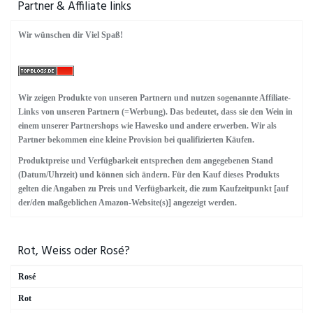
Partner & Affiliate links
Emil Bauer
Wir wünschen dir Viel Spaß!
Geil
Heinrich Vollmer
Künstler
Wir zeigen Produkte von unseren Partnern und nutzen sogenannte Affiliate-
Marques de Riscal
Links von unseren Partnern (=Werbung). Das bedeutet, dass sie den Wein in
einem unserer Partnershops wie Hawesko und andere erwerben. Wir als
NV
Partner bekommen eine kleine Provision bei qualifizierten Käufen.
Oloroso
Produktpreise und Verfügbarkeit entsprechen dem angegebenen Stand
Opus
(Datum/Uhrzeit) und können sich ändern. Für den Kauf dieses Produkts
gelten die Angaben zu Preis und Verfügbarkeit, die zum Kaufzeitpunkt [auf
Pedro Ximinez Traube
der/den maßgeblichen Amazon-Website(s)] angezeigt werden.
Protos
Quinta da Raza
Rot, Weiss oder Rosé?
Ramon Bilbao
Rosé
Schloss Schönberg
Rot
Tarberner