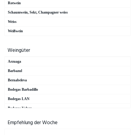
Rotwein
Vega Sicilia
Schaumwein, Sekt, Champagner weiss
Weiss
Weißwein
Weingüter
Arzuaga
Barbazul
Bernabeleva
Bodegas Barbadillo
Bodegas LAN
Bodegas Volver
C.V.N.E. – Viña Real
Empfehlung der Woche
Chateau Cos d'Estournel